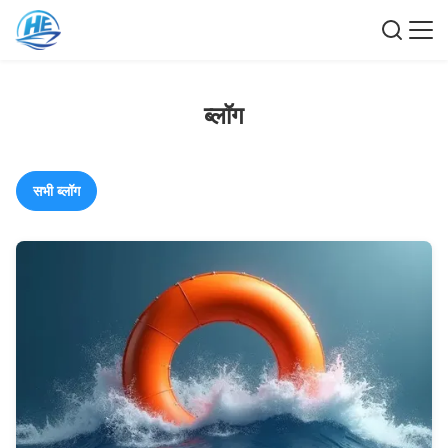
ब्लॉग
सभी ब्लॉग