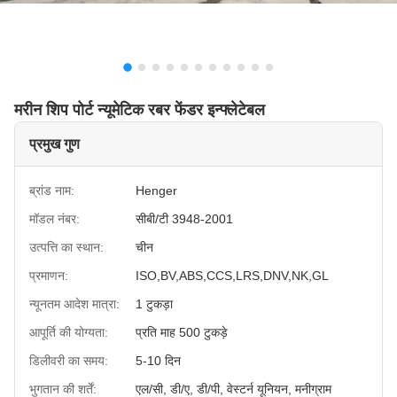
मरीन शिप पोर्ट न्यूमेटिक रबर फेंडर इन्फ्लेटेबल
प्रमुख गुण
ब्रांड नाम:
Henger
मॉडल नंबर:
सीबी/टी 3948-2001
उत्पत्ति का स्थान:
चीन
प्रमाणन:
ISO,BV,ABS,CCS,LRS,DNV,NK,GL
न्यूनतम आदेश मात्रा:
1 टुकड़ा
आपूर्ति की योग्यता:
प्रति माह 500 टुकड़े
डिलीवरी का समय:
5-10 दिन
भुगतान की शर्तें:
एल/सी, डी/ए, डी/पी, वेस्टर्न यूनियन, मनीग्राम