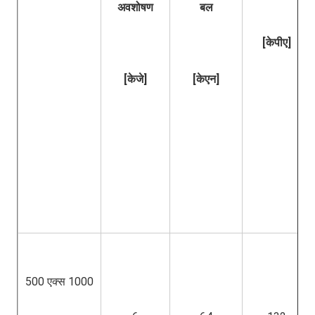
अवशोषण
बल
[केपीए]
[केजे]
[केएन]
500 एक्स 1000