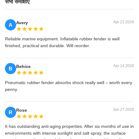
सभी समीक्षाएँ
Apr 22.2026
Avery
A
Reliable marine equipment. Inflatable rubber fender is well
finished, practical and durable. Will reorder.
Apr 14.2026
Behice
B
Pneumatic rubber fender absorbs shock really well – worth every
penny.
Jan 27.2026
Rose
R
It has outstanding anti-aging properties. After six months of use in
environments with intense sunlight and salt spray, the surface