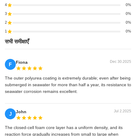
4
0%
3
0%
2
0%
1
0%
सभी समीक्षाएँ
Dec 30.2025
Fiona
F
The outer polyurea coating is extremely durable; even after being
submerged in seawater for more than half a year, its resistance to
seawater corrosion remains excellent.
Jul 2.2025
John
J
The closed-cell foam core layer has a uniform density, and its
reaction force gradually increases from small to large when