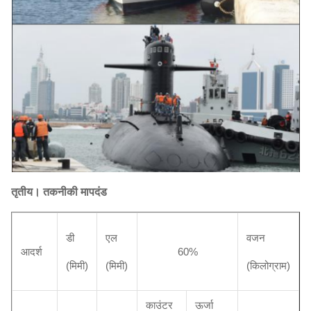
तृतीय।
तकनीकी मापदंड
डी
एल
वजन
आदर्श
60%
(मिमी)
(मिमी)
(किलोग्राम)
काउंटर
ऊर्जा