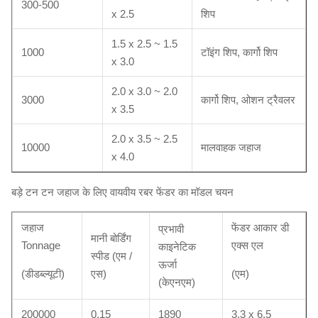
300-500
x 2.5
शिप
1.5 x 2.5 ~ 1.5
1000
टॉइंग शिप, कार्गो शिप
x 3.0
2.0 x 3.0 ~ 2.0
3000
कार्गो शिप, ओशन ट्रैवलर
x 3.5
2.0 x 3.5 ~ 2.5
10000
मालवाहक जहाज
x 4.0
बड़े टन टन जहाज के लिए वायवीय रबर फेंडर का मॉडल चयन
जहाज
फेंडर आकार डी
प्रभावी
मानी बोर्डिंग
Tonnage
एक्स एल
काइनेटिक
स्पीड (एम /
ऊर्जा
(डीडब्ल्यूटी)
एस)
(एम)
(केएनएम)
200000
0.15
1890
3.3 x 6.5