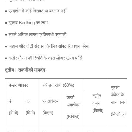
● प्रदर्शन में कोई गिरावट या बदलाव नहीं
● झुकाव Berthing पर लाभ
● सबसे अधिक लागत प्रतिस्पर्धी प्रणाली
● जहाज और जेटी संरचना के लिए सॉफ्ट रिएक्शन फोर्स
● कठोर मौसम की स्थिति के तहत लोअर मूरिंग फोर्स
तृतीय।
तकनीकी मापदंड
फेंडर आकार
संपीड़न राशि (60%)
सुरक्षा
जैकेट के
न्यूमेन
ऊर्जा
डी
एल
प्रतिक्रिया
साथ वजन
वजन
अवशोषण
(किलो)
(मिमी)
(मिमी)
(केएन)
(किलोग्राम)
(KNM)