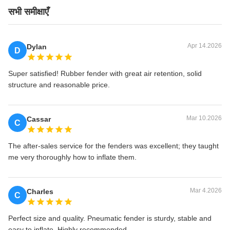
सभी समीक्षाएँ
Apr 14.2026
Dylan
D
Super satisfied! Rubber fender with great air retention, solid
structure and reasonable price.
Mar 10.2026
Cassar
C
The after-sales service for the fenders was excellent; they taught
me very thoroughly how to inflate them.
Mar 4.2026
Charles
C
Perfect size and quality. Pneumatic fender is sturdy, stable and
easy to inflate. Highly recommended.