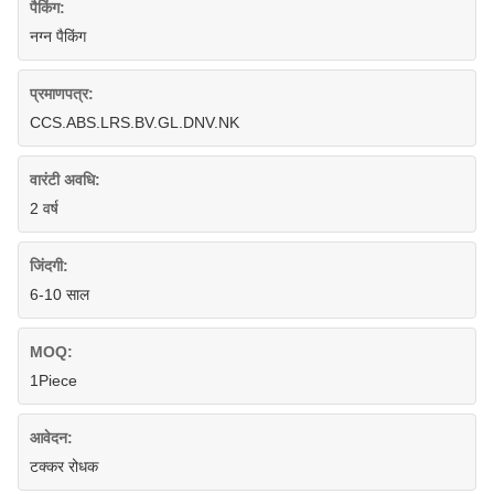
पैकिंग:
नग्न पैकिंग
प्रमाणपत्र:
CCS.ABS.LRS.BV.GL.DNV.NK
वारंटी अवधि:
2 वर्ष
जिंदगी:
6-10 साल
MOQ:
1Piece
आवेदन:
टक्कर रोधक