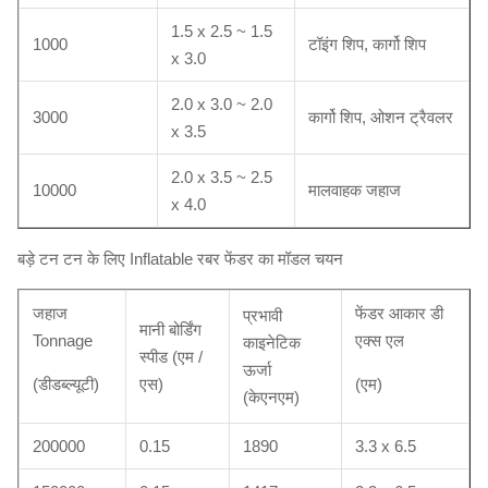
1.5 x 2.5 ~ 1.5
1000
टॉइंग शिप, कार्गो शिप
x 3.0
2.0 x 3.0 ~ 2.0
3000
कार्गो शिप, ओशन ट्रैवलर
x 3.5
2.0 x 3.5 ~ 2.5
10000
मालवाहक जहाज
x 4.0
बड़े टन टन के लिए Inflatable रबर फेंडर का मॉडल चयन
जहाज
फेंडर आकार डी
प्रभावी
मानी बोर्डिंग
Tonnage
एक्स एल
काइनेटिक
स्पीड (एम /
ऊर्जा
(डीडब्ल्यूटी)
एस)
(एम)
(केएनएम)
200000
0.15
1890
3.3 x 6.5