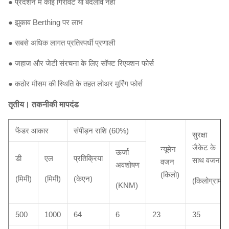
● प्रदर्शन में कोई गिरावट या बदलाव नहीं
● झुकाव Berthing पर लाभ
● सबसे अधिक लागत प्रतिस्पर्धी प्रणाली
● जहाज और जेटी संरचना के लिए सॉफ्ट रिएक्शन फोर्स
● कठोर मौसम की स्थिति के तहत लोअर मूरिंग फोर्स
तृतीय।
तकनीकी मापदंड
फेंडर आकार
संपीड़न राशि (60%)
सुरक्षा
जैकेट के
न्यूमेन
ऊर्जा
डी
एल
प्रतिक्रिया
साथ वजन
वजन
अवशोषण
(किलो)
(मिमी)
(मिमी)
(केएन)
(किलोग्राम)
(KNM)
500
1000
64
6
23
35