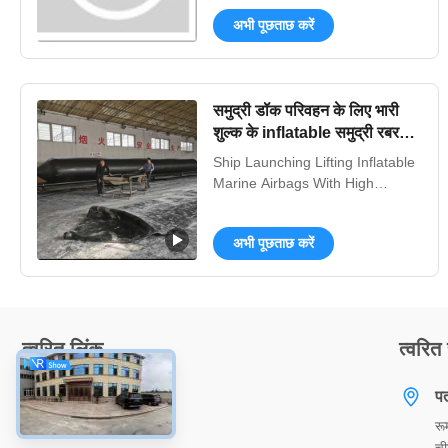
क्षमता, विस्फोट-रोधी डिज़ाइन। 10-15
अभी पूछताछ करें
साल के जीवनकाल के साथ आईएसओ
प्रमाणित। व्यावसायिक बिक्री-पश्चात
सहायता शामिल है।
समुद्री डॉक परिवहन के लिए भारी
शुल्क के inflatable समुद्री रबर
एयरबैग
Ship Launching Lifting Inflatable
Marine Airbags With High
Pressure Range 0.2-0.4Mpa
Product Description: Inflatable
अभी पूछताछ करें
Marine Airbags Inflatable Marine
Airbags, also known as Ship
Launching Airbags, are a
versatile and efficient solution for
ship launching, lifting, and
त्वरित लिंक
त्वरित 
docking. These airbags are ...
घर
प
रू
हमारे बारे में