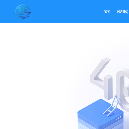
घर
उत्पाद