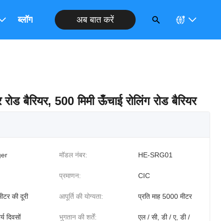
अब बात करें
ब्लॉग
 रोड बैरियर, 500 मिमी ऊँचाई रोलिंग रोड बैरियर
er
मॉडल नंबर:
HE-SRG01
प्रमाणन:
CIC
ीटर की दूरी
आपूर्ति की योग्यता:
प्रति माह 5000 मीटर
्य दिवसों
भुगतान की शर्तें:
एल / सी, डी / ए, डी /