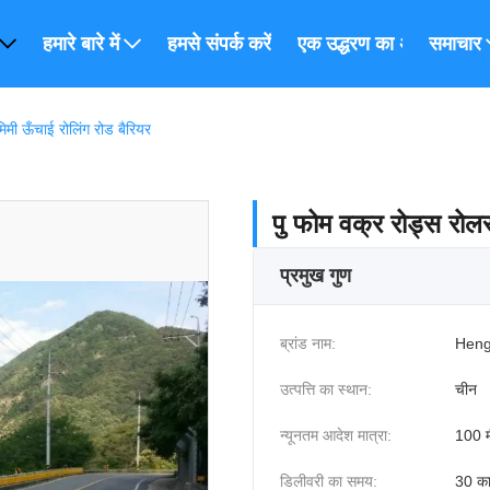
हमारे बारे में
हमसे संपर्क करें
एक उद्धरण का अनुरोध करें
समाचार
िमी ऊँचाई रोलिंग रोड बैरियर
पु फोम वक्र रोड्स रोलर
प्रमुख गुण
ब्रांड नाम:
Heng
उत्पत्ति का स्थान:
चीन
न्यूनतम आदेश मात्रा:
100 म
डिलीवरी का समय:
30 कार