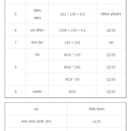
रोलिंग
5
182 × 145 × 6.0
पॉलिमर इथिलीन
सर्कल
6
अंत सॉकेट
1300 × 230 × 4.0
Q235
7
पोस्ट कैप
145 × 145
रबर
पेंच
M18 * 120
Q235
8
M18 * 180
Q235
M18 * 80
Q235
9
अखरोट
M20
Q235
मद
विशेष विवरण
स्पष्ट घनत्व (केजी / एम³)
≥125