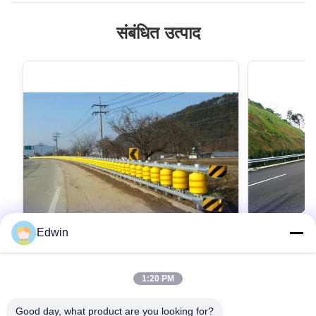
संबंधित उत्पाद
Edwin
1:20 PM
हाईवे क्रैश कुशन बैरियर सुरक्षा रोलर बाड़ फोर्क रोड के
हाईवे क्रैश कुशन
लिए
लिए
Good day, what product are you looking for?