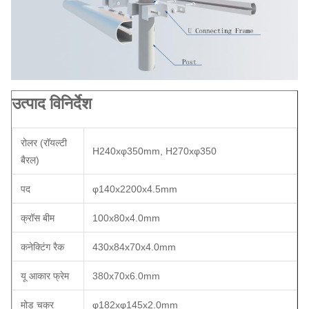
उत्पाद विनिर्देश
रोलर (रॉयल्टी
H240xφ350mm, H270xφ350
बैरल)
पद
φ140x2200x4.5mm
क्रॉस बीम
100x80x4.0mm
कनेक्टिंग रैक
430x84x70x4.0mm
यू आकार फ्रेम
380x70x6.0mm
मोड़ चक्र
φ182xφ145x2.0mm