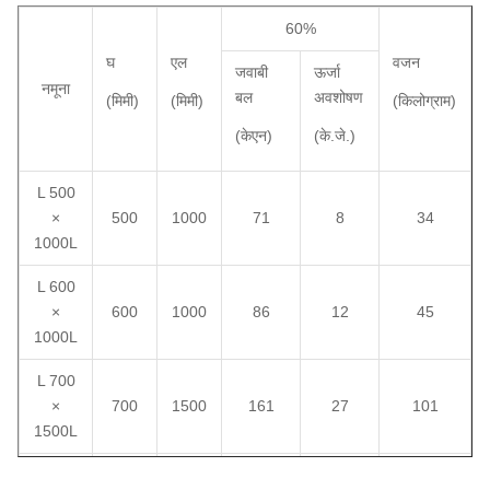
60%
घ
एल
वजन
जवाबी
ऊर्जा
नमूना
बल
अवशोषण
(मिमी)
(मिमी)
(किलोग्राम)
(केएन)
(के.जे.)
L 500
×
500
1000
71
8
34
1000L
L 600
×
600
1000
86
12
45
1000L
L 700
×
700
1500
161
27
101
1500L
L