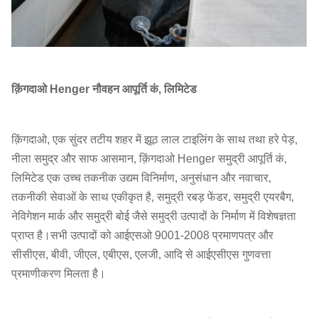
L
2000
2000
4000
1110
505
2298
×
4000L
45
क़िंगदाओ Henger नौवहन आपूर्ति कं, लिमिटेड
2200
2200
4500
1396
679
2992
×
4500L
क़िंगदाओ, एक सुंदर तटीय शहर में झूठ
लाल टाइलिंग के साथ
तथा
हरे पेड़,
नीला समुद्र और साफ आसमान
, क़िंगदाओ Henger समुद्री आपूर्ति कं,
L
2500
लिमिटेड एक उच्च तकनीक उद्यम विनिर्माण, अनुसंधान और नवाचार,
2500
4000
1386
781
3434
×
तकनीकी सेवाओं के साथ एकीकृत है
, समुद्री रबड़ फेंडर, समुद्री एयरबैग,
4000L
नेविगेशन मार्क और समुद्री बोई जैसे समुद्री उत्पादों के निर्माण में विशेषज्ञता
प्राप्त है।सभी उत्पादों को आईएसओ 9001-2008 प्रमाणपत्र और
L
2500
सीसीएस, बीवी, जीएल, एबीएस, एलजी, आदि से आईएसीएस गुणवत्ता
2500
5000
1750
985
4272
×
प्रमाणीकरण मिलता है।
5000L
L