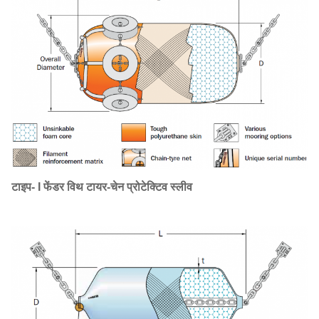
टाइप- I फेंडर विथ टायर-चेन प्रोटेक्टिव स्लीव