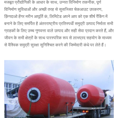
मजबूत प्रौद्योगिकी के आधार के साथ, उन्नत विनिर्माण तकनीक, पूर्ण
3000
3000
5000
2050
1410
6411
विनिर्माण सुविधाओं और अच्छी तरह से सुसज्जित चेकआउट उपकरण,
×
क़िंगदाओ हेंगर मरीन आपूर्ति कं, लिमिटेड अपने आप को एक शीर्ष रैंकिंग में
5000L
बनाने के लिए समर्पित है
अंतरराष्ट्रीय प्रतिस्पर्धी
समुद्री उत्पाद निर्माता सभी
Ø
ग्राहकों के लिए उच्च गुणवत्ता वाले उत्पाद और सही सेवा प्रदान करते हैं, और
3000
3000
6000
2460
1695
7293
जीवन के सभी क्षेत्रों के साथ पारस्परिक रूप से लाभप्रद सहयोग के माध्यम
×
से वैश्विक समुद्री सुरक्षा सुनिश्चित करने की जिम्मेदारी कंधे पर लेते हैं।
6000L
65
3300
3300
6500
2950
2245
8335
×
6500L
9000
4500
21,460
4500
9000
19,650
7860
×
9000L