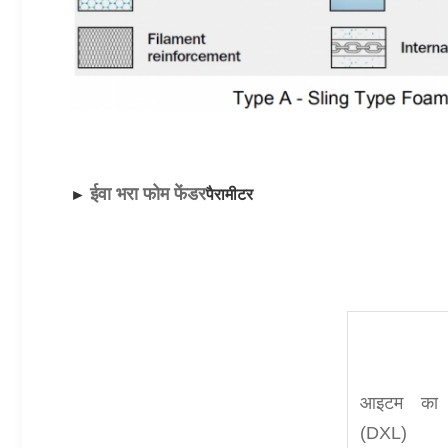
ईवा भरा फोम फेंडर
► 
पैरामीटर 
आइटम का
(DXL)