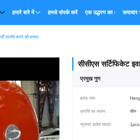
हमारे बारे में
हमसे संपर्क करें
एक उद्धरण का अनुरोध करें
समाचार
ी एब्जॉर्ब करने की क्षमता
सीसीएस सर्टिफिकेट इवा म
प्रमुख गुण
ब्रांड नाम:
Heng
उत्पत्ति का स्थान:
चीन
न्यूनतम आदेश मात्रा:
1pcs