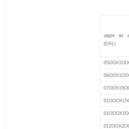
आइटम का 
(DXL)
05OOX1OO
06OOX1OO
07OOX15O
01OOOX15
01OOOX2O
012OOX2O