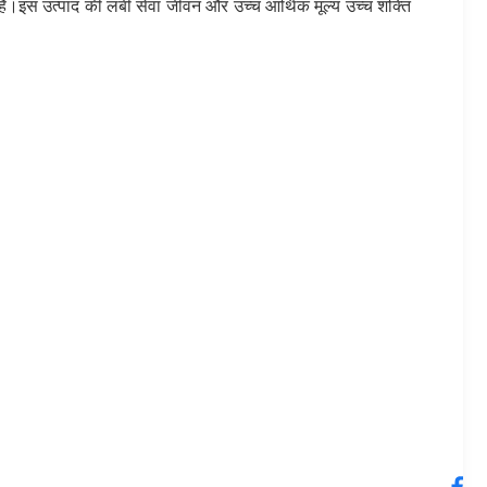
ै।इस उत्पाद की लंबी सेवा जीवन और उच्च आर्थिक मूल्य उच्च शक्ति