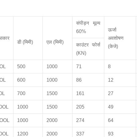
संपीड़न मूल्य
ऊर्जा
60%
आकार
अवशोषण
डी (मिमी)
एल (मिमी)
काउंटर फोर्स
(केजे)
(KN)
OL
500
1000
71
8
OL
600
1000
86
12
OL
700
1500
161
27
OOL
1000
1500
205
49
OOL
1000
2000
274
64
OOL
1200
2000
337
93