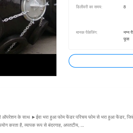
डिलीवरी का समय:
8
मानक पैकेजिंग:
नग्न प
फूस
 ऑपरेशन के साथ ►ईवा भरा हुआ फोम फेंडर परिचय फोम से भरा हुआ फेंडर, जिसे 
पयोग करता है, व्यापक रूप से बंदरगाह, अपतटीय, ...