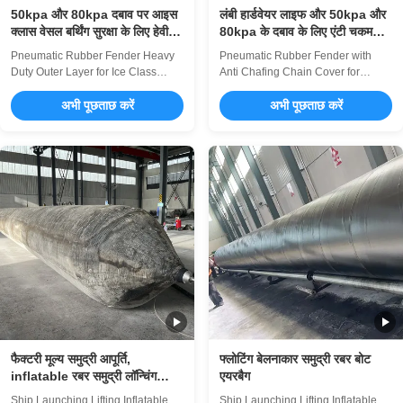
50kpa और 80kpa दबाव पर आइस
लंबी हार्डवेयर लाइफ और 50kpa और
क्लास वेसल बर्थिंग सुरक्षा के लिए हेवी
80kpa के दबाव के लिए एंटी चकमक
ड्यूटी बाहरी परत के साथ वायवीय रबर
चेन कवर के साथ वायवीय रबर फेंडर
Pneumatic Rubber Fender Heavy
Pneumatic Rubber Fender with
फेंडर
Duty Outer Layer for Ice Class
Anti Chafing Chain Cover for
Vessel Berthing ProtectionThe Sea
Extended Hardware Life Product
Pneumatic Rubber Fender is an
अभी पूछताछ करें
Overview The Sea Pneumatic
अभी पूछताछ करें
advanced marine cushioning
Rubber Fender is an advanced
device designed to provide
marine cushioning device
superior protection for vessels
designed to provide superior
during docking, mooring, and ship-
protection for vessels during
to-ship transfers. Renowned for its
docking, mooring, and ship-to-ship
exceptional ...
transfers. Renowned for its ...
फैक्टरी मूल्य समुद्री आपूर्ति,
फ्लोटिंग बेलनाकार समुद्री रबर बोट
inflatable रबर समुद्री लॉन्चिंग
एयरबैग
एयरबैग
Ship Launching Lifting Inflatable
Ship Launching Lifting Inflatable