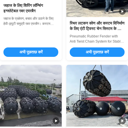
जहाज के लिए शिपिंग लॉन्चिंग
इन्फ्लेटेबल रबर एयरबैग
जहाज के प्रक्षेपण, बचाव और उठाने के लिए
स्थिर लटकन कोण और कस्टम विनिर्माण
हेवी-ड्यूटी समुद्री रबर एयरबैग। कस्टम
के लिए एंटी ट्विस्ट चेन सिस्टम के साथ
आकार (0.8-2.5M व्यास), उच्च दबाव क्षमता,
वायवीय रबर फेंडर
विस्फोट-रोधी डिज़ाइन। 10-15 साल के
Pneumatic Rubber Fender with
जीवनकाल के साथ आईएसओ प्रमाणित।
Anti Twist Chain System for Stable
व्यावसायिक बिक्री-पश्चात सहायता शामिल
Hanging Angle Product Overview
है।
अभी पूछताछ करें
The Sea Pneumatic Rubber
अभी पूछताछ करें
Fender is an advanced marine
cushioning device designed to
provide superior protection for
vessels during docking, mooring,
and ship-to-ship transfers.
Renowned for its exceptional ...