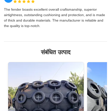
The fender boasts excellent overall craftsmanship, superior
5500
2019
1131
1268
1380
3000
airtightness, outstanding cushioning and protection, and is made
of thick and durable materials. The manufacturer is reliable and
* पसंद के
the quality is top-notch.
लिए
0.05Mpa
और
0.08Mpa
संबंधित उत्पाद
आंतरिक
दबाव के
इन्फ्लेटेबल
फ़ेंडर हैं,
अधिक
2422
1357
1980
2388
3000
जानकारी
और
प्रतिस्पर्धी
कीमतों के
लिए कृपया