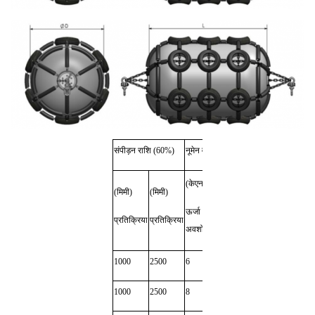
संपीड़न राशि (60%)
नूमेन वजन
(किलो)
(किलो)
सुरक्षात्मक
(केएन)
(मिमी)
(मिमी)
(केएनएम)
जैकेट के
डी
ऊर्जा
साथ
प्रतिक्रिया
प्रतिक्रिया
500
अवशोषण
वजन
1000
2500
6
23
35
600
1000
2500
8
28
40
700