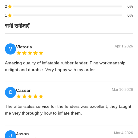
दबाव के
2
0%
इन्फ्लेटेबल
1
0%
फ़ेंडर हैं,
सभी समीक्षाएँ
3000
अधिक
191
380
482
2000
जानकारी
और
Apr 1.2026
Victoria
V
प्रतिस्पर्धी
कीमतों के
Amazing quality of inflatable rubber fender. Fine workmanship,
लिए कृपया
airtight and durable. Very happy with my order.
हमारी सेवा
सलाहकार
से संपर्क
Mar 10.2026
Cassar
C
करें।
The after-sales service for the fenders was excellent; they taught
4000
875
308
580
890
2000
me very thoroughly how to inflate them.
4000
1381
2500
680
1000
2500
Mar 4.2026
Jason
J
5500
1381
663
1064
1180
2500