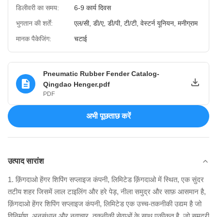
डिलीवरी का समय:
6-9 कार्य दिवस
भुगतान की शर्तें:
एल/सी, डी/ए, डी/पी, टी/टी, वेस्टर्न यूनियन, मनीग्राम
मानक पैकेजिंग:
चटाई
Pneumatic Rubber Fender Catalog-
Qingdao Henger.pdf
PDF
अभी पूछताछ करें
उत्पाद सारांश
1. क़िंगदाओ हेंगर शिपिंग सप्लाइज कंपनी, लिमिटेड क़िंगदाओ में स्थित, एक सुंदर
तटीय शहर जिसमें लाल टाइलिंग और हरे पेड़, नीला समुद्र और साफ़ आसमान है,
क़िंगदाओ हेंगर शिपिंग सप्लाइज कंपनी, लिमिटेड एक उच्च-तकनीकी उद्यम है जो
विनिर्माण, अनुसंधान और नवाचार, तकनीकी सेवाओं के साथ एकीकृत है, जो समुद्री