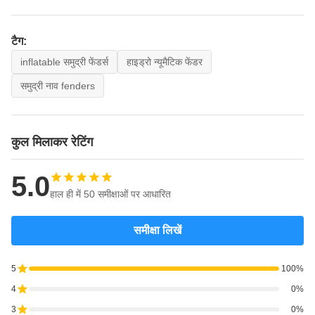
फ़ेंडर हैं,
3000
अधिक
153
318
450
1700
टैग:
जानकारी
inflatable समुद्री फेंडर्स
हाइड्रो न्यूमैटिक फेंडर
और
प्रतिस्पर्धी
समुद्री नाव fenders
कीमतों के
लिए कृपया
हमारी सेवा
कुल मिलाकर रेटिंग
सलाहकार
से संपर्क
5.0
करें।
हाल ही में 50 समीक्षाओं पर आधारित
* पसंद के
समीक्षा लिखें
लिए
0.05Mpa
5
100%
और
4
0%
0.08Mpa
आंतरिक
3
0%